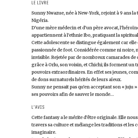
Le livre
Sunny Nwazue, née à New-York, rejoint à 9 ans la t
Nigéria.
D’une mère médecin et d’un père avocat, l’héroïne
appartiennent à l’ethnie Ibo, pratiquant la spiritual
Cette adolescente se distingue également car elle 
passionnée de foot. Considérée comme ni noire, ni 
invisible. Rejetée par de nombreux camarades de cl
grâce à Orlu, son voisin, et Chichi; ils forment un 
pouvoirs extraordinaires. En effet ses jeunes, co
de dons surnaturels hérités de leurs aïeux.
Sunny ne pensait pas qu’en acceptant son « juju » 
ses pouvoirs afin de sauver le monde…
L’avis
Cette fantasy a le mérite d’être originale. Elle nou
travers sa culture et mélange les traditions et les c
imaginaire.