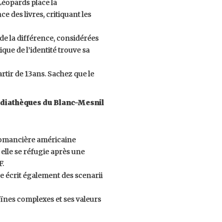
Léopards place la
e des livres, critiquant les
 de la différence, considérées
que de l’identité trouve sa
tir de 13ans. Sachez que le
iathèques du Blanc-Mesnil
 romancière américaine
 elle se réfugie après une
F.
e écrit également des scenarii
roïnes complexes et ses valeurs