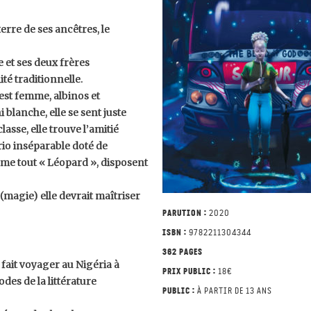
erre de ses ancêtres, le
 et ses deux frères
ité traditionnelle.
est femme, albinos et
blanche, elle se sent juste
asse, elle trouve l’amitié
trio inséparable doté de
mme tout « Léopard », disposent
(magie) elle devrait maîtriser
Parution :
2020
ISBN :
9782211304344
362 pages
s fait voyager au Nigéria à
Prix public :
18€
odes de la littérature
Public :
à partir de 13 ans