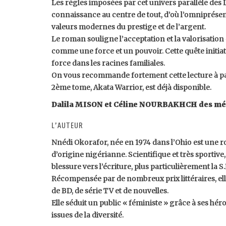
Les règles imposées par cet univers parallèle des 
connaissance au centre de tout, d’où l’omniprésenc
valeurs modernes du prestige et de l’argent.
Le roman souligne l’acceptation et la valorisation
comme une force et un pouvoir. Cette quête initiati
force dans les racines familiales.
On vous recommande fortement cette lecture à par
2ème tome, Akata Warrior, est déjà disponible.
Dalila MISON et Céline NOURBAKHCH des méd
L’auteur
Nnédi Okorafor, née en 1974 dans l’Ohio est une
d’origine nigérianne. Scientifique et très sportive,
blessure vers l’écriture, plus particulièrement la S.
Récompensée par de nombreux prix littéraires, ell
de BD, de série TV et de nouvelles.
Elle séduit un public « féministe » grâce à ses hé
issues de la diversité.