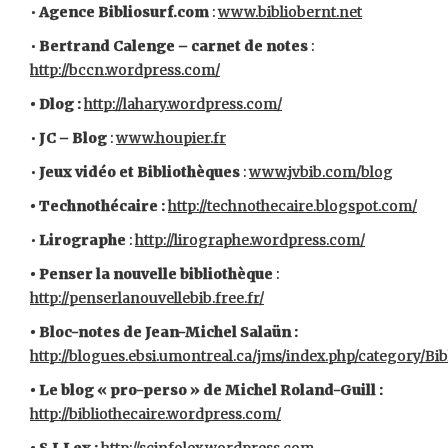
•
Agence Bibliosurf.com
:
www.bibliobernt.net
•
Bertrand Calenge – carnet de notes
:
http://bccn.wordpress.com/
• Dlog :
http://lahary.wordpress.com/
•
JC – Blog
:
www.houpier.fr
•
Jeux vidéo et Bibliothèques
:
www.jvbib.com/blog
• Technothécaire :
http://technothecaire.blogspot.com/
•
Lirographe
:
http://lirographe.wordpress.com/
• Penser la nouvelle bibliothèque
:
http://penserlanouvellebib.free.fr/
• Bloc-notes de Jean-Michel Salaün :
http://blogues.ebsi.umontreal.ca/jms/index.php/category/Bi
• Le blog « pro-perso » de Michel Roland-Guill :
http://bibliothecaire.wordpress.com/