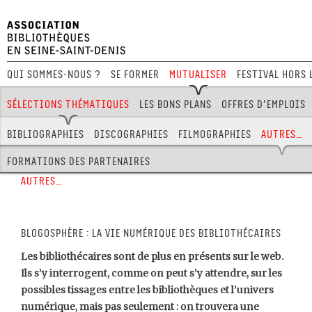
Qui sommes-nous ?
Se former
Mutualiser
Festival Hors 
Sélections thématiques
Les bons plans
Offres d’emplois
Dans les bibliothèques
Dispositifs
Salons / Festivals
Bibliographies
Discographies
Filmographies
Autres…
Formations des partenaires
Autres…
BLOGOSPHÈRE : LA VIE NUMÉRIQUE DES BIBLIOTHÉCAIRES
Les bibliothécaires sont de plus en présents sur le web.
Ils s’y interrogent, comme on peut s’y attendre, sur les
possibles tissages entre les bibliothèques et l’univers
numérique, mais pas seulement : on trouvera une