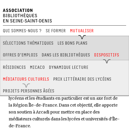
Qui sommes-nous ?
Se former
Mutualiser
Festival Hors Limites
Sélections thématiques
Les bons plans
Offres d’emplois
Dans les bibliothèques
Dispositifs
Salons / Festivals
Formations des partenaires
Résidences
MICACO
Dynamique lecture
Médiateurs culturels
Médiateurs culturels
Prix littéraire des Lycéens
LES MÉDIATEURS CULTURELS
Projets personnes âgées
Favoriser l’accès à la culture pour tous et pour les
lycéens et les étudiants en particulier est un axe fort de
la Région Île-de-France. Dans cet objectif, elle apporte
son soutien à Arcadi pour mettre en place des
médiateurs culturels dans les lycées et universités d’Île-
de-France.