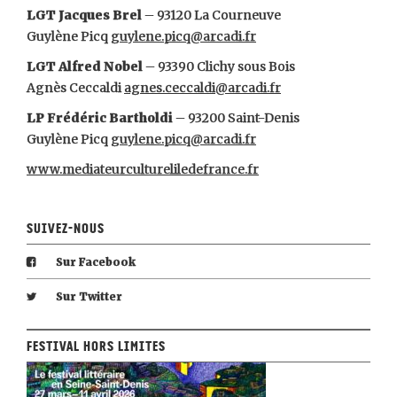
LGT Jacques Brel
– 93120 La Courneuve
Guylène Picq
guylene.picq@arcadi.fr
LGT Alfred Nobel
– 93390 Clichy sous Bois
Agnès Ceccaldi
agnes.ceccaldi@arcadi.fr
LP Frédéric Bartholdi
– 93200 Saint-Denis
Guylène Picq
guylene.picq@arcadi.fr
www.mediateurcultureliledefrance.fr
Suivez-nous
Sur Facebook
Sur Twitter
Festival Hors Limites