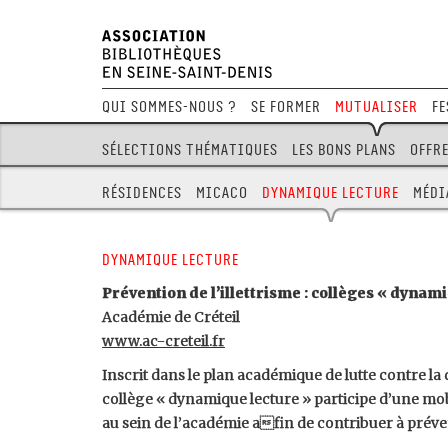
Qui sommes-nous ?
Se former
Mutualiser
Fe
Sélections thématiques
Les bons plans
Offre
Résidences
MICACO
Dynamique lecture
Médi
Dynamique lecture
Prévention de l’illettrisme : collèges « dynam
Académie de Créteil
www.ac-creteil.fr
Inscrit dans le plan académique de lutte contre la di
collège « dynamique lecture » participe d’une mob
au sein de l’académie afin de contribuer à préveni