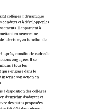
ositif collèges « dynamique
s conduits et à développer les
lissements. Il appartient à
n mettant en oeuvre une
e la lecture, en fonction de
ci-après, constitue le cadre de
ctions engagées. Il se
mmuns à tous les
 qui s’engage dans le
à inscrire son action en
s.
mis à disposition des collèges
r, d’enrichir, d’adapter et
uvre des pistes proposées
 se fait déjà dans chaque