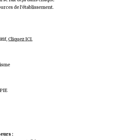
ources de l’établissement.
tif,
Cliquez ICI.
risme
APIE
eurs :