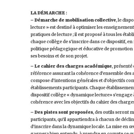
LA DÉMARCHE :
– Démarche de mobilisation collective
, le disp
lecture » est destiné à optimiser les enseignement
pratiques de lecture ; il est proposé à tous les étab
chaque collège de s’inscrire dans ce dispositif, e
politique pédagogique et éducative de promotion d
ses besoins et de son projet.
– Le cahier des charges académique
, présenté 
référence assurant la cohérence d’ensemble des a
compose d’intentions générales et d’objectifs co
établissements participants. Chaque établissement
dispositif collège « dynamique lecture» s’engage 
cohérence avec les objectifs du cahier des charge
– Des pistes sont proposées
, des outils seront 
participants, qu’il appartiendra à chacun de décline
d’inscrire dans la dynamique locale. La mise en œ
gagnera bien entendu, à prendre en compte ce qui