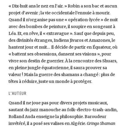
« Dix-huit ans le nez en l’air. » Robin a son bac et aucun
projet d’avenir ; la vie occidentale l’ennuie à mourir.
Quand il n’organise pas une « opération-lycée » de nuit
avec des bombes de peinture, il soupire en songeant à
Léa. Et, en rêve, il « extravague ». Sauf que depuis peu,
des divinités étranges, Indiens Jivaros et Amazones, le
hantent jour et nuit… Il décide de partir en Équateur, où
« battent ses obsessions, dansent ses visions », pour
vivre son destin de guerrier. À la rencontre des Shuars,
en pleine jungle équatorienne, il saura prouver sa
valeur ! Mais la guerre des shamans a changé : plus de
têtes à réduire, juste un monde à protéger.
L’auteur
Quand il ne joue pas pour divers projets musicaux,
sautant du jazz manouche au folk-électro-trash-andin,
Rolland Auda enseigne la philosophie. Baroudeur
invétéré, il a posé ses valises en Algérie.
Gringo
Shaman