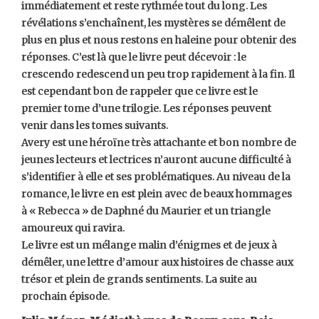
immédiatement et reste rythmée tout du long. Les
révélations s’enchaînent, les mystères se démêlent de
plus en plus et nous restons en haleine pour obtenir des
réponses. C’est là que le livre peut décevoir : le
crescendo redescend un peu trop rapidement à la fin. Il
est cependant bon de rappeler que ce livre est le
premier tome d’une trilogie. Les réponses peuvent
venir dans les tomes suivants.
Avery est une héroïne très attachante et bon nombre de
jeunes lecteurs et lectrices n’auront aucune difficulté à
s’identifier à elle et ses problématiques. Au niveau de la
romance, le livre en est plein avec de beaux hommages
à « Rebecca » de Daphné du Maurier et un triangle
amoureux qui ravira.
Le livre est un mélange malin d’énigmes et de jeux à
démêler, une lettre d’amour aux histoires de chasse aux
trésor et plein de grands sentiments. La suite au
prochain épisode.