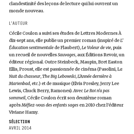
clandestinité des leçons de lecture qui lui ouvrent un
monde nouveau.
L’auteur
Cécile Coulon a suivi ses études de Lettres Modernes À
dix-sept ans, elle publie un premier roman (inspiré de
L’
Éducation sentimentale
de Flaubert),
Le Voleur de vie
, puis
un recueil de nouvelles
Sauvages
, aux Éditions Revoir, un
éditeur régional. Outre Steinbeck, Maupin, Bret Easton
Ellis, Proust, elle est passionnée de cinéma (Pasolini, L
a
Nuit du chasseur
,
The Big Lebowski
,
L’Année dernière à
Marienbad
, etc.) et de musique (Elvis Presley, Jerry Lee
Lewis, Chuck Berry, Ramones). Avec
Le Roi n’a pas
sommeil
, Cécile Coulon écrit son deuxième roman
après
Méfiez-vous des enfants sages
en 2010 chez l’éditeur
Viviane Hamy.
Sélection
avril 2014