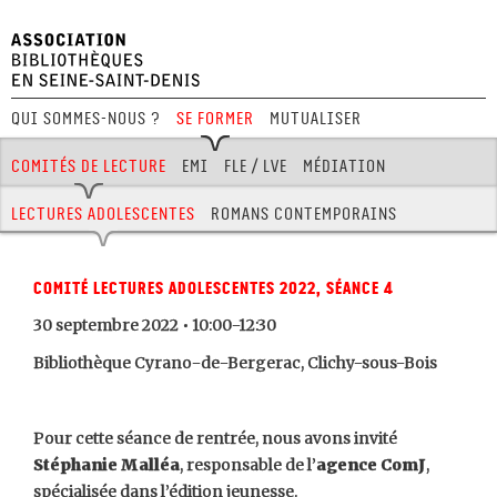
Qui sommes-nous ?
Se former
Mutualiser
Festival Hors Limites
Comités de lecture
EMI
FLE / LVE
Médiation
Aménagement
Jeux
BD
Journées pro
Lectures adolescentes
Romans contemporains
Comité lectures adolescentes 2022, séance 4
30 septembre 2022 • 10:00-12:30
Bibliothèque Cyrano-de-Bergerac, Clichy-sous-Bois
Pour cette séance de rentrée, nous avons invité
Stéphanie Malléa
, responsable de l’
agence ComJ
,
spécialisée dans l’édition jeunesse.