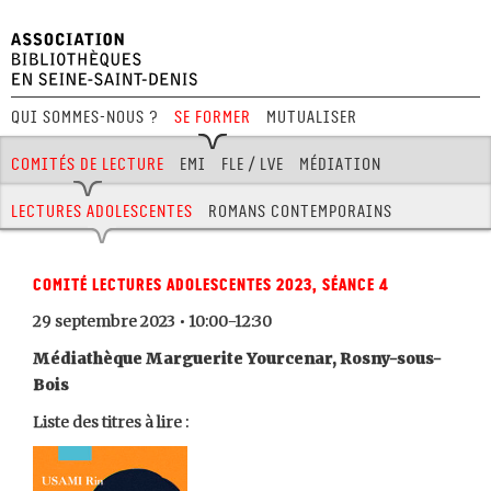
Qui sommes-nous ?
Se former
Mutualiser
Festival Hors Limites
Comités de lecture
EMI
FLE / LVE
Médiation
Aménagement
Jeux
BD
Journées pro
Lectures adolescentes
Romans contemporains
Comité lectures adolescentes 2023, séance 4
29 septembre 2023 • 10:00-12:30
Médiathèque Marguerite Yourcenar, Rosny-sous-
Bois
Liste des titres à lire :