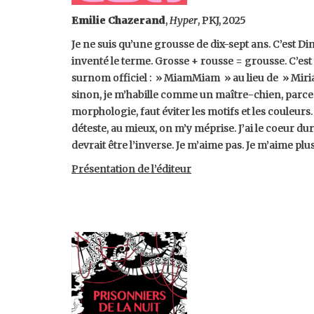
Emilie Chazerand
,
Hyper
, PKJ, 2025
Je ne suis qu’une grousse de dix-sept ans. C’est Di
inventé le terme. Grosse + rousse = grousse. C’est 
surnom officiel : » MiamMiam » au lieu de » Miria
sinon, je m’habille comme un maître-chien, parc
morphologie, faut éviter les motifs et les couleurs. 
déteste, au mieux, on m’y méprise. J’ai le coeur dur
devrait être l’inverse. Je m’aime pas. Je m’aime plu
Présentation de l’éditeur