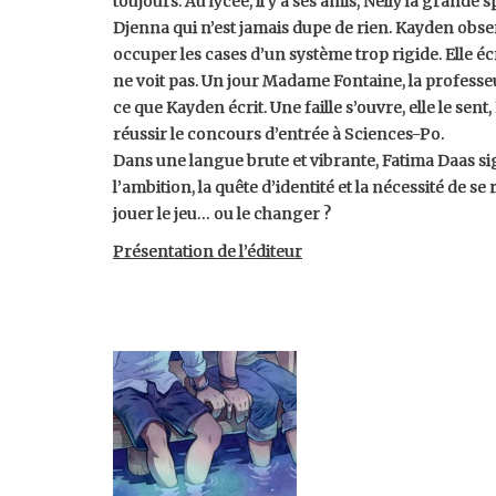
toujours. Au lycée, il y a ses amis, Nelly la grande 
Djenna qui n’est jamais dupe de rien. Kayden obser
occuper les cases d’un système trop rigide. Elle écrit
ne voit pas. Un jour Madame Fontaine, la professeur
ce que Kayden écrit. Une faille s’ouvre, elle le sen
réussir le concours d’entrée à Sciences-Po.
Dans une langue brute et vibrante, Fatima Daas s
l’ambition, la quête d’identité et la nécessité de se
jouer le jeu… ou le changer ?
Présentation de l’éditeur