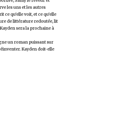
sportive, Samy le rêveur et
ve les uns et les autres
 ce qu’elle voit, et ce qu’elle
e de littérature redoutée, lit
t, Kayden sera la prochaine à
igne un roman puissant sur
 réinventer. Kayden doit-elle