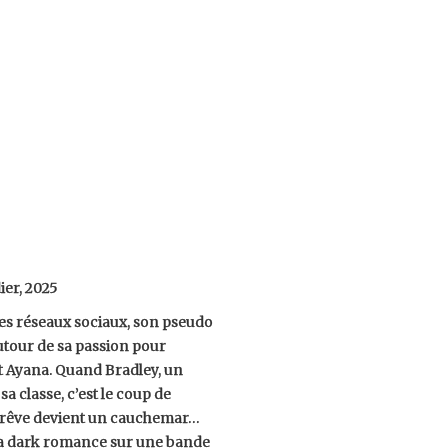
ier, 2025
les réseaux sociaux, son pseudo
utour de sa passion pour
et Ayana. Quand Bradley, un
a classe, c’est le coup de
, le rêve devient un cauchemar…
la dark romance sur une bande