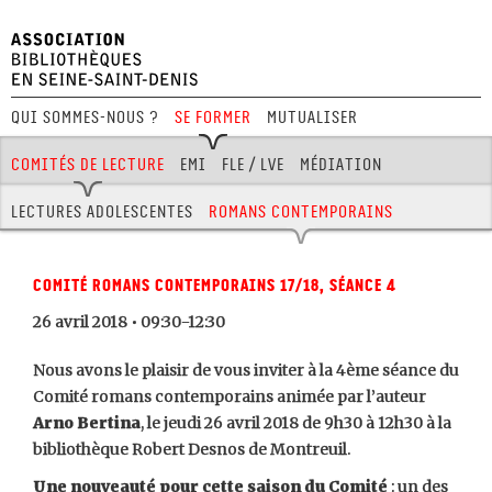
Qui sommes-nous ?
Se former
Mutualiser
Festival Hors Limites
Comités de lecture
EMI
FLE / LVE
Médiation
Aménagement
Jeux
BD
Journées pro
Lectures adolescentes
Romans contemporains
Comité romans contemporains 17/18, séance 4
26 avril 2018 • 09:30-12:30
Nous avons le plaisir de vous inviter à la 4ème séance du
Comité romans contemporains animée par l’auteur
Arno Bertina
, le jeudi 26 avril 2018 de 9h30 à 12h30 à la
bibliothèque Robert Desnos de Montreuil.
Une nouveauté pour cette saison du Comité
: un des