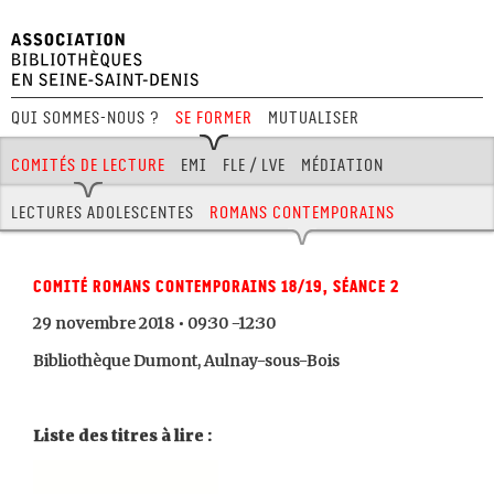
Qui sommes-nous ?
Se former
Mutualiser
Festival Hors Limites
Comités de lecture
EMI
FLE / LVE
Médiation
Aménagement
Jeux
BD
Journées pro
Lectures adolescentes
Romans contemporains
Comité romans contemporains 18/19, séance 2
29 novembre 2018 • 09:30 -12:30
Bibliothèque Dumont, Aulnay-sous-Bois
Liste des titres à lire :