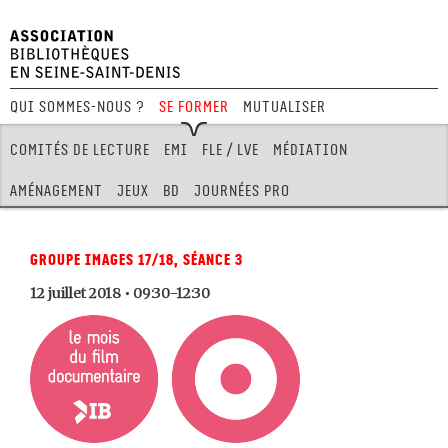
Qui sommes-nous ?
Se former
Mutualiser
Festival Hors Limites
Comités de lecture
EMI
FLE / LVE
Médiation
Aménagement
Jeux
BD
Journées pro
Groupe Images 17/18, séance 3
12 juillet 2018 • 09:30-12:30