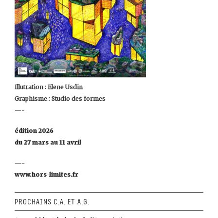
Illutration : Elene Usdin
Graphisme : Studio des formes
—-
édition 2026
du 27 mars au 11 avril
—-
www.hors-limites.fr
Prochains C.A. et A.G.