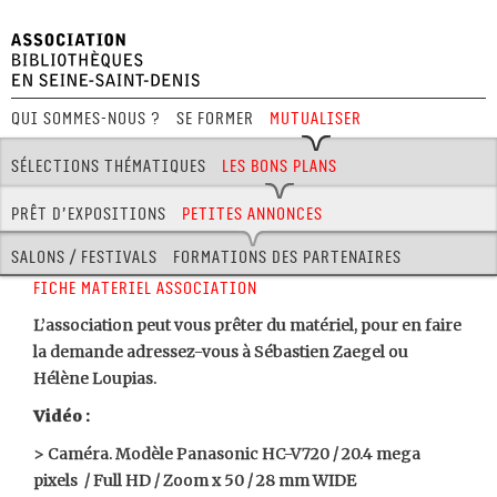
Qui sommes-nous ?
Se former
Mutualiser
Festival Hors Limites
Sélections thématiques
Les bons plans
Offres d’emplois
Dans les bibliothèques
Dispositifs
Prêt d’expositions
Petites annonces
Salons / Festivals
Formations des partenaires
FICHE MATERIEL ASSOCIATION
L’association peut vous prêter du matériel, pour en faire
la demande adressez-vous à Sébastien Zaegel ou
Hélène Loupias.
Vidéo :
> Caméra. Modèle Panasonic HC-V720 / 20.4 mega
pixels / Full HD / Zoom x 50 / 28 mm WIDE