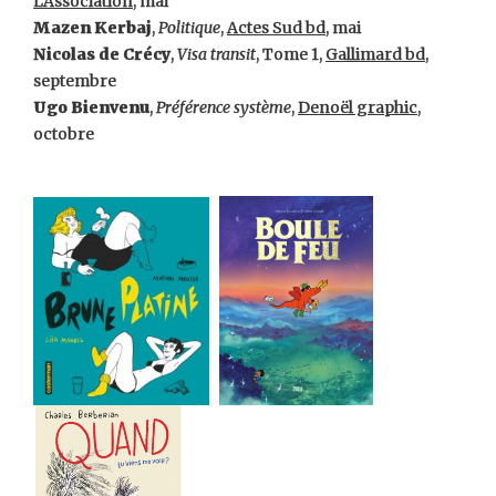
L’Association
, mai
Mazen Kerbaj
,
Politique
,
Actes Sud bd
, mai
Nicolas de Crécy
,
Visa transit
, Tome 1,
Gallimard bd
,
septembre
Ugo Bienvenu
,
Préférence système
,
Denoël graphic
,
octobre