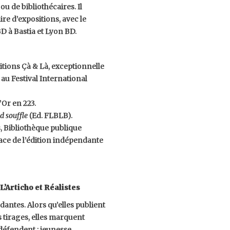
u de bibliothécaires. Il
re d’expositions, avec le
D à Bastia et Lyon BD.
ditions Çà & Là, exceptionnelle
au Festival International
’Or en 223.
d souffle
(Ed. FLBLB).
s, Bibliothèque publique
ace de l’édition indépendante
L’Articho et Réalistes
dantes. Alors qu’elles publient
s tirages, elles marquent
 défendent ; jeunesse,