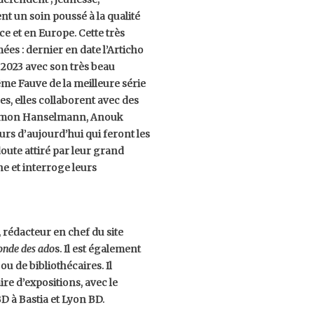
nt un soin poussé à la qualité
e et en Europe. Cette très
ées : dernier en date l’Articho
n 2023 avec son très beau
me Fauve de la meilleure série
s, elles collaborent avec des
 Simon Hanselmann, Anouk
rs d’aujourd’hui qui feront les
doute attiré par leur grand
e et interroge leurs
 rédacteur en chef du site
onde des ado
s. Il est également
u de bibliothécaires. Il
re d’expositions, avec le
D à Bastia et Lyon BD.