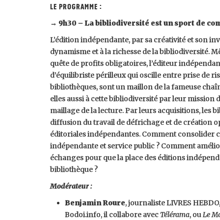
LE Programme :
→ 9h30 – La bibliodiversité est un sport de co
L’édition indépendante, par sa créativité et son in
dynamisme et à la richesse de la bibliodiversité. M
quête de profits obligatoires, l’éditeur indépend
d’équilibriste périlleux qui oscille entre prise de ri
bibliothèques, sont un maillon de la fameuse chaîn
elles aussi à cette bibliodiversité par leur mission
maillage de la lecture. Par leurs acquisitions, les bi
diffusion du travail de défrichage et de création op
éditoriales indépendantes. Comment consolider cet
indépendante et service public ? Comment amélior
échanges pour que la place des éditions indépend
bibliothèque ?
Modérateur :
Benjamin Roure
, journaliste LIVRES HEBDO,
Bodoi.info, il collabore avec
Télérama
, ou
Le M