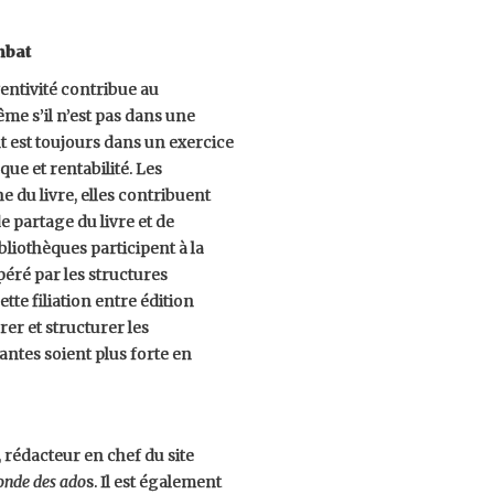
mbat
ventivité contribue au
ême s’il n’est pas dans une
ant est toujours dans un exercice
sque et rentabilité. Les
e du livre, elles contribuent
 de partage du livre et de
bliothèques participent à la
éré par les structures
te filiation entre édition
er et structurer les
antes soient plus forte en
 rédacteur en chef du site
onde des ado
s. Il est également