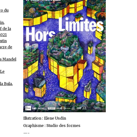
ro du
in,
f de la
2021
ntin
ncre de
sa Mandel
 Le
a Bula,
Illutration : Elene Usdin
Graphisme : Studio des formes
—-