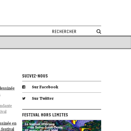
Suivez-nous
Sur Facebook
dessinée
-
Sur Twitter
endante
ival
Festival Hors Limites
ssinée en
festival