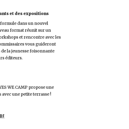
dants
et des expositions
 formule dans un nouvel
veau format réunit sur un
orkshops et rencontre avec les
s commissaires vous guideront
s de la jeunesse foisonnante
rs éditeurs.
ant YES WE CAMP propose une
s avec une petite terrasse !
PDF