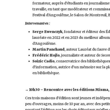
formateur, auprès d’étudiants en journalisme o
travaille, en tant que modérateur et commissai
Festival d’Angoulême, le Salon de Montreuil, B
Intervenant·es :
Serge Ewenczyk
, fondateur et éditeur des É
lauréate en 2022 et en 2023 du meilleur album 
d’Angoulème.
Martin Panchaud
, auteur Lauréat du fauve d
Frédéric Hojlo
, journaliste et auteur de
Secon
Soizic Cadio
, conservatrice des bibliothèque
d’information, autrice d’un mémoire sur la pl
en bibliothèque.
→ 10h30 – Rencontre avec les éditions Misma,
Ces trois maisons d’édition sont jeunes et indépen
peu d’ouvrages, moins de 10 par an, avec des petit
pourtant l’édition par les choix éditoriaux qu’elles