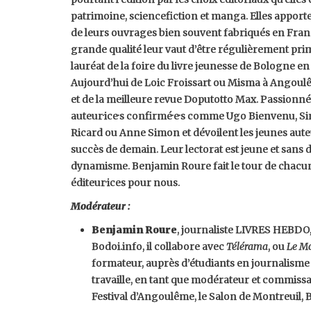
patrimoine, sciencefiction et manga. Elles apporte
de leurs ouvrages bien souvent fabriqués en Franc
grande qualité leur vaut d’être régulièrement prim
lauréat de la foire du livre jeunesse de Bologne e
Aujourd’hui de Loic Froissart ou Misma à Angoulê
et de la meilleure revue Doputotto Max. Passionnée
auteur·ice·s confirmé·e·s comme Ugo Bienvenu,
Ricard ou Anne Simon et dévoilent les jeunes auteu
succès de demain. Leur lectorat est jeune et sans 
dynamisme. Benjamin Roure fait le tour de chacun
éditeur·ices pour nous.
Modérateur :
Benjamin Roure
, journaliste LIVRES HEBDO,
Bodoi.info, il collabore avec
Télérama
, ou
Le M
formateur, auprès d’étudiants en journalisme o
travaille, en tant que modérateur et commissai
Festival d’Angoulême, le Salon de Montreuil, B