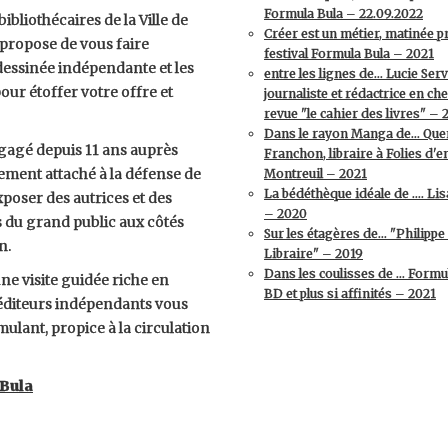
Formula Bula – 22.09.2022
ibliothécaires de la Ville de
Créer est un métier, matinée p
 propose de vous faire
festival Formula Bula – 2021
 dessinée indépendante et les
entre les lignes de… Lucie Serv
ur étoffer votre offre et
journaliste et rédactrice en che
revue "le cahier des livres" – 
Dans le rayon Manga de… Que
ngagé depuis 11 ans auprès
Franchon, libraire à Folies d'e
ement attaché à la défense de
Montreuil – 2021
La bédéthèque idéale de …. Li
xposer des autrices et des
– 2020
s du grand public aux côtés
Sur les étagères de… "Philippe
n.
Libraire" – 2019
Dans les coulisses de … Formul
ne visite guidée riche en
BD et plus si affinités – 2021
 éditeurs indépendants vous
mulant, propice à la circulation
 Bula