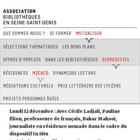
Qui sommes-nous ?
Se former
Mutualiser
Festival Hors Limites
Sélections thématiques
Les bons plans
Offres d’emplois
Dans les bibliothèques
Dispositifs
Salons / Festivals
Formations des partenaires
Résidences
MICACO
Dynamique lecture
Les couleurs que je vais voir, les gens que je vais
Médiateurs culturels
Prix littéraire des Lycéens
rencontrer, les regards que je vais croiser, les
sons que je vais entendre, les odeurs que je vais
Projets personnes âgées
sentir… Tout ça va me nourrir pour écrire
Lundi 12 décembre : Avec Cécile Ladjali, Pauline
Élion, professeure de français, Bahar Makooi,
journaliste en résidence nomade dans le cadre du
dispositif In Situ